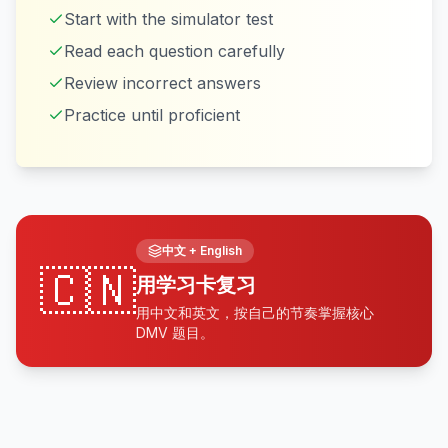
Start with the simulator test
Read each question carefully
Review incorrect answers
Practice until proficient
中文
+ English
🇨🇳
用学习卡复习
用中文和英文，按自己的节奏掌握核心
DMV 题目。